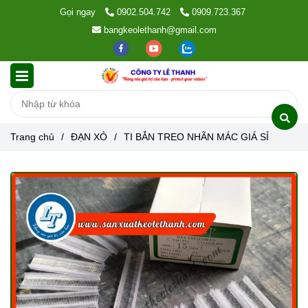
Gọi ngay
0902.504.742
0909.723.367
bangkeolethanh@gmail.com
Trang chủ
/
ĐẠN XỎ
/
TI BẮN TREO NHÃN MÁC GIÁ SỈ