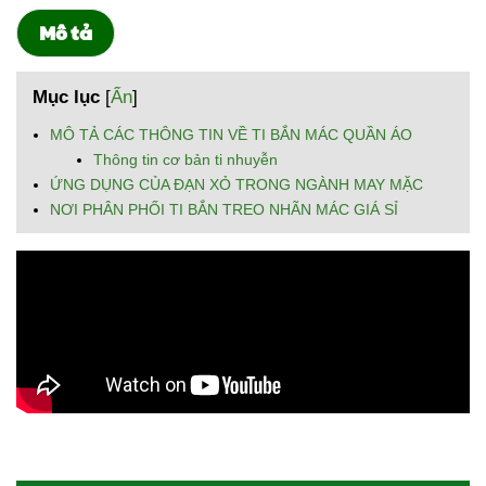
Mô tả
Mục lục
[
Ẩn
]
MÔ TẢ CÁC THÔNG TIN VỀ TI BẮN MÁC QUẦN ÁO
Thông tin cơ bản ti nhuyễn
ỨNG DỤNG CỦA ĐẠN XỎ TRONG NGÀNH MAY MẶC
NƠI PHÂN PHỐI TI BẮN TREO NHÃN MÁC GIÁ SỈ