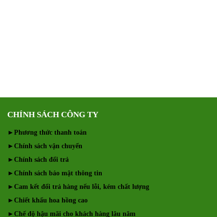
CHÍNH SÁCH CÔNG TY
►
Phương thức thanh toán
►
Chính sách vận chuyển
►
Chính sách đổi trả
►
Chính sách bảo mật thông tin
►
Cam kết đổi trả hàng nếu lỗi, kém chất lượng
►
Chiết khấu hoa hồng cao
►
Chế độ hậu mãi cho khách hàng lâu năm