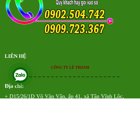
LIÊN HỆ
CÔNG TY LÊ THANH
⇔⇔⇔⇔⇔⇔⇔⇔⇔⇔⇔⇔⇔⇔⇔⇔⇔⇔⇔⇔⇔⇔⇔
Địa chỉ:
+ D15/26/1D Võ Văn Vân, ấp 41, xã Tân Vĩnh Lộc,
TP.HCM
+ D15/25/15N Ấp 4B, Xã Tân Vĩnh Lộc, TP.HCM
Email: bangkeolethanh@gmail.com
Web
:
https://sanxuatkeolethanh.com