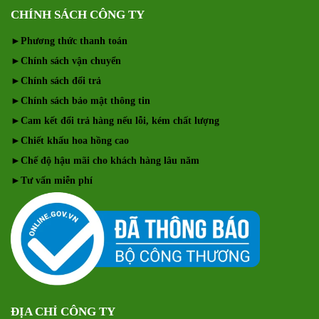
CHÍNH SÁCH CÔNG TY
►
Phương thức thanh toán
►
Chính sách vận chuyển
►
Chính sách đổi trả
►
Chính sách bảo mật thông tin
►
Cam kết đổi trả hàng nếu lỗi, kém chất lượng
►
Chiết khấu hoa hồng cao
►
Chế độ hậu mãi cho khách hàng lâu năm
►
Tư vấn miễn phí
ĐỊA CHỈ CÔNG TY