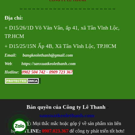
CÔNG TY LÊ THANH
⇔⇔⇔⇔⇔⇔⇔⇔⇔⇔⇔⇔⇔⇔⇔⇔⇔⇔⇔⇔⇔⇔⇔
Địa chỉ:
+ D15/26/1D Võ Văn Vân, ấp 41, xã Tân Vĩnh Lộc,
TP.HCM
+ D15/25/15N Ấp 4B, Xã Tân Vĩnh Lộc, TP.HCM
Email: bangkeolethanh@gmail.com
Web
:
https://sanxuatkeolethanh.com
Hotline:
0902 504 742 - 0909 723 367
Bản quyền của Công ty Lê Thanh
-
sanxuatkeolethanh.com
LƯU Ý
:
Mọi thắc mắc hoặc góp ý về sản phẩm xin liên
hệ
HOTLINE:
0907.023.367
để công ty phát triển tốt hơn!