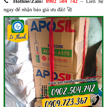
📞
Hotline/Zalo:
0902 504 742
– Liên hệ
ngay để nhận báo giá ưu đãi! 🚀