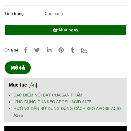
Tình trạng:
Còn hàng
Mua ngay
Chia sẻ:
Mô tả
Mục lục
[
Ẩn
]
ĐẶC ĐIỂM NỔI BẬT CỦA SẢN PHẨM
ỨNG DỤNG CỦA KEO APOSIL ACID A175
HƯỚNG DẪN SỬ DỤNG ĐÚNG CÁCH KEO APOSIL ACID
A175