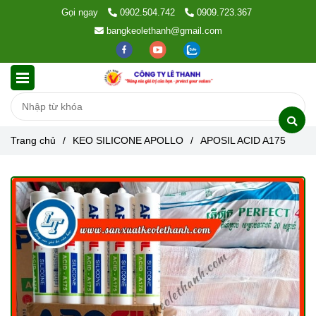
Gọi ngay
0902.504.742
0909.723.367
bangkeolethanh@gmail.com
Trang chủ
/
KEO SILICONE APOLLO
/
APOSIL ACID A175