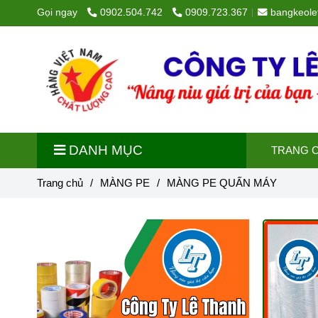
Gọi ngay
0902.504.742
0909.723.367
bangkeol
DANH MỤC
TRANG 
Trang chủ
/
MÀNG PE
/
MÀNG PE QUẤN MÁY