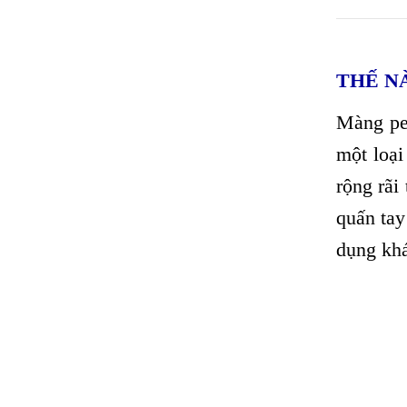
THẾ N
Màng pe
một loại
rộng rãi
quấn tay
dụng khá