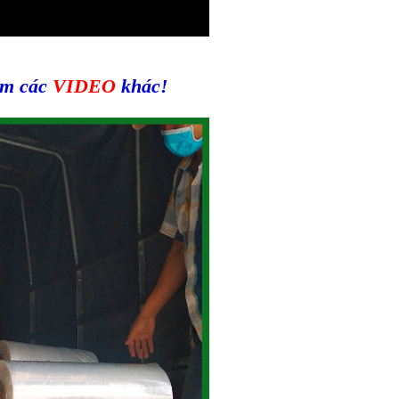
êm các
VIDEO
khác!