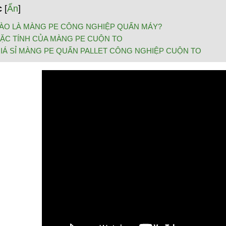
c
[
Ẩn
]
ÀO LÀ MÀNG PE CÔNG NGHIỆP QUẤN MÁY?
ẶC TÍNH CỦA MÀNG PE CUỘN TO
IÁ SỈ MÀNG PE QUẤN PALLET CÔNG NGHIỆP CUỘN TO