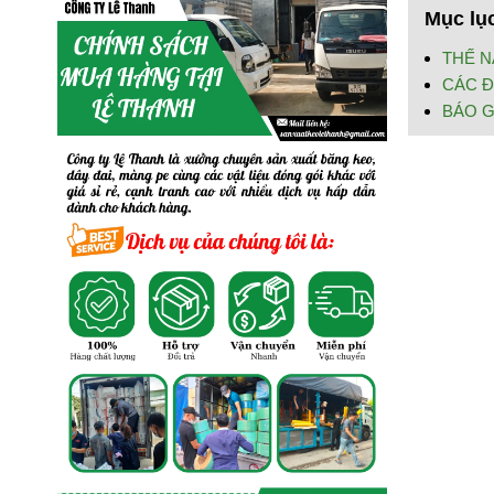
Mục lụ
THẾ N
CÁC Đ
BÁO G