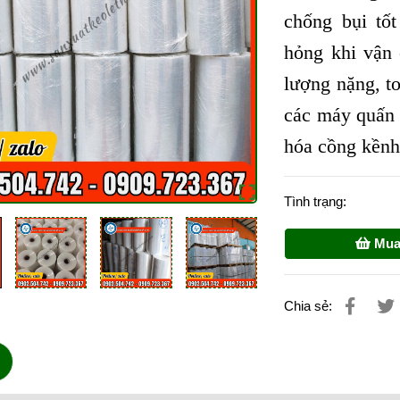
chống bụi tố
hỏng khi vận
lượng nặng, t
các máy quấn 
hóa cồng kềnh
Tình trạng:
Mua
Chia sẻ: