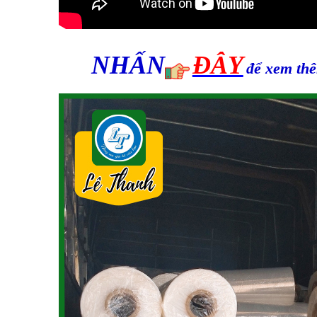
NHẤN
ĐÂY
để xem th