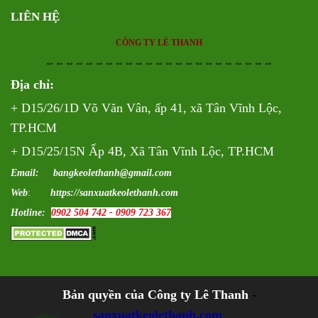
LIÊN HỆ
CÔNG TY LÊ THANH
⇔⇔⇔⇔⇔⇔⇔⇔⇔⇔⇔⇔⇔⇔⇔⇔⇔⇔⇔⇔⇔⇔⇔
Địa chỉ:
+ D15/26/1D Võ Văn Vân, ấp 41, xã Tân Vĩnh Lộc,
TP.HCM
+ D15/25/15N Ấp 4B, Xã Tân Vĩnh Lộc, TP.HCM
Email: bangkeolethanh@gmail.com
Web
:
https://sanxuatkeolethanh.com
Hotline:
0902 504 742 - 0909 723 367
Bản quyền của Công ty Lê Thanh
-
sanxuatkeolethanh.com