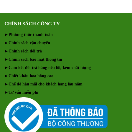
CHÍNH SÁCH CÔNG TY
►
Phương thức thanh toán
►
Chính sách vận chuyển
►
Chính sách đổi trả
►
Chính sách bảo mật thông tin
►
Cam kết đổi trả hàng nếu lỗi, kém chất lượng
►
Chiết khấu hoa hồng cao
►
Chế độ hậu mãi cho khách hàng lâu năm
►
Tư vấn miễn phí