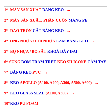
1*
MÁY SẢN XUẤT
BĂNG KEO
→
2*
MÁY SẢN XUẤT/ PHÂN CUỘN
MÀNG PE
→
3*
DAO TRÒN
CẮT
BĂNG KEO
→
4*
ỐNG NHỰA / LÕI NHỰA
LÀM
BĂNG KEO
→
5*
BỌ NHỰA / BỌ SẮT
KHOÁ
DÂY ĐAI
→
6*
SÚNG
BƠM TRÁM TRÉT
KEO SILICONE
CẦM TAY
7*
BĂNG KEO
PVC
→
8*
KEO
APOLLO
(A100, A200, A300, A500, A600)
→
9*
KEO GLASS SEAL
(A100, A300)
→
10*
KEO
PU FOAM
→