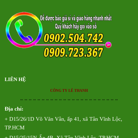
LIÊN HỆ
CÔNG TY LÊ THANH
⇔⇔⇔⇔⇔⇔⇔⇔⇔⇔⇔⇔⇔⇔⇔⇔⇔⇔⇔⇔⇔⇔⇔
Địa chỉ:
+ D15/26/1D Võ Văn Vân, ấp 41, xã Tân Vĩnh Lộc,
TP.HCM
+ D15/25/15N Ấp 4B, Xã Tân Vĩnh Lộc, TP.HCM