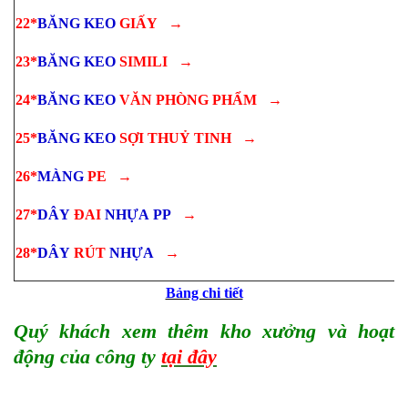
22*
BĂNG KEO
GIẤY
→
23*
BĂNG KEO
SIMILI
→
24*
BĂNG KEO
VĂN PHÒNG PHẨM
→
25*
BĂNG KEO
SỢI THUỶ TINH
→
26*
MÀNG
PE
→
27*
DÂY
ĐAI
NHỰA
PP
→
28*
DÂY
RÚT
NHỰA
→
Bảng chi tiết
Quý khách xem thêm kho xưởng và hoạt
động của công ty
tại đây