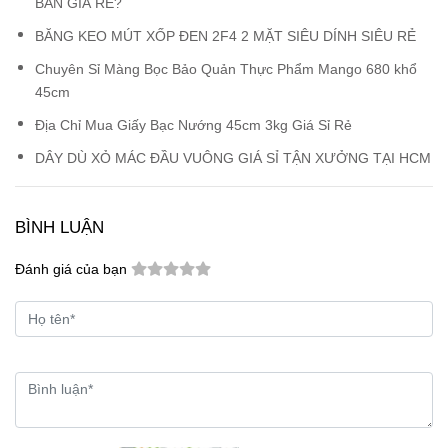
BÁN GIÁ RẺ?
BĂNG KEO MÚT XỐP ĐEN 2F4 2 MẶT SIÊU DÍNH SIÊU RẺ
Chuyên Sỉ Màng Bọc Bảo Quản Thực Phẩm Mango 680 khổ
45cm
Địa Chỉ Mua Giấy Bạc Nướng 45cm 3kg Giá Sỉ Rẻ
DÂY DÙ XỎ MÁC ĐẦU VUÔNG GIÁ SỈ TẬN XƯỞNG TẠI HCM
BÌNH LUẬN
Đánh giá của bạn