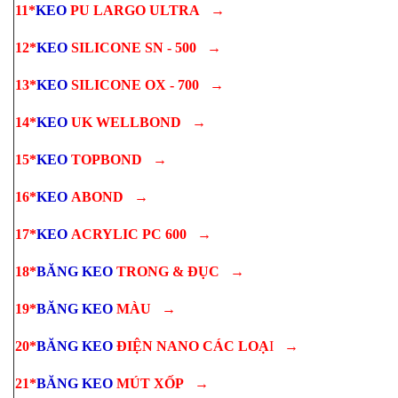
11*
KEO
PU LARGO ULTRA
→
12*
KEO
SILICONE SN - 500
→
13*
KEO
SILICONE OX - 700
→
14*
KEO
UK WELLBOND
→
15*
KEO
TOPBOND
→
16*
KEO
ABOND
→
17*
KEO
ACRYLIC PC 600
→
18*
BĂNG KEO
TRONG & ĐỤC
→
19*
BĂNG KEO
MÀU
→
20*
BĂNG KEO
ĐIỆN NANO CÁC LOẠ
I
→
21*
BĂNG KEO
MÚT XỐP
→