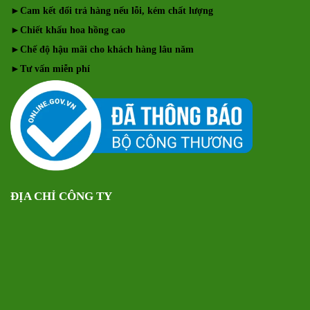
►
Cam kết đổi trả hàng nếu lỗi, kém chất lượng
►
Chiết khấu hoa hồng cao
►
Chế độ hậu mãi cho khách hàng lâu năm
►
Tư vấn miễn phí
ĐỊA CHỈ CÔNG TY