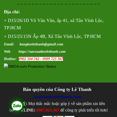
⇔⇔⇔⇔⇔⇔⇔⇔⇔⇔⇔⇔⇔⇔⇔⇔⇔⇔⇔⇔⇔⇔⇔
Địa chỉ:
+ D15/26/1D Võ Văn Vân, ấp 41, xã Tân Vĩnh Lộc,
TP.HCM
+ D15/25/15N Ấp 4B, Xã Tân Vĩnh Lộc, TP.HCM
Email: bangkeolethanh@gmail.com
Web
:
https://sanxuatkeolethanh.com
Hotline:
0902 504 742 - 0909 723 367
Bản quyền của Công ty Lê Thanh
-
sanxuatkeolethanh.com
LƯU Ý
:
Mọi thắc mắc hoặc góp ý về sản phẩm xin liên
hệ
HOTLINE:
0907.023.367
để công ty phát triển tốt hơn!