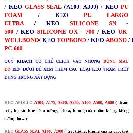
/
KEO
GLASS SEAL
(A100, A300) /
KEO
PU
FOAM
/
KEO
PU LARGO
ULTRA
/
KEO
SILICONE SN -
500
/
KEO
SILICONE OX - 700
/
KEO
UK
WELLBOND
/
KEO
TOPBOND
/
KEO
ABOND
/
PC 600
QUÝ KHÁCH CÓ THỂ CLICK VÀO NHỮNG
DÒNG MÀU
ĐỎ
BÊN DƯỚI ĐỂ XEM THÊM CÁC LOẠI KEO TRÁM TRÉT
DÙNG TRONG XÂY DỰNG
KEO APOLLO
A100, A175, A200, A250, A300, A500, A600
( Trám
trét, bịt kín khe hở ở tường, hồ cá, khung cửa nhôm kiếng, kiếng
cường lực...)
KEO
GLASS SEAL A100, A300
( trét tường, khung cửa ra vào, trét