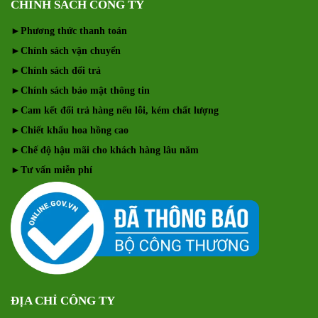
CHÍNH SÁCH CÔNG TY
►
Phương thức thanh toán
►
Chính sách vận chuyển
►
Chính sách đổi trả
►
Chính sách bảo mật thông tin
►
Cam kết đổi trả hàng nếu lỗi, kém chất lượng
►
Chiết khấu hoa hồng cao
►
Chế độ hậu mãi cho khách hàng lâu năm
►
Tư vấn miễn phí
ĐỊA CHỈ CÔNG TY