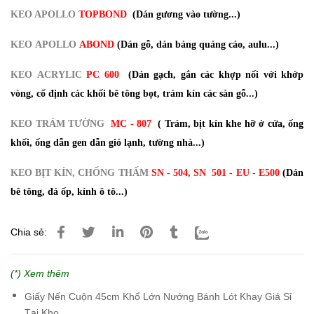
KEO APOLLO
TOPBOND
(Dán gương vào tường...)
KEO APOLLO
ABOND
(Dán gỗ, dán bảng quảng cáo, aulu...)
KEO ACRYLIC
PC 600
(Dán gạch, gắn các khợp nối với khớp
vòng, cố định các khối bê tông bọt, trám kín các sàn gỗ...)
KEO TRÁM TƯỜNG
MC - 807
( Trám, bịt kín khe hỡ ở cửa, ống
khối, ống dẫn gen dẫn gió lạnh, tường nhà...)
KEO BỊT KÍN, CHỐNG THẤM
SN - 504, SN 501 - EU - E500
(Dán
bê tông, đá ốp, kính ô tô...)
Chia sẻ:
(*) Xem thêm
Giấy Nến Cuộn 45cm Khổ Lớn Nướng Bánh Lót Khay Giá Sỉ
Tại Kho