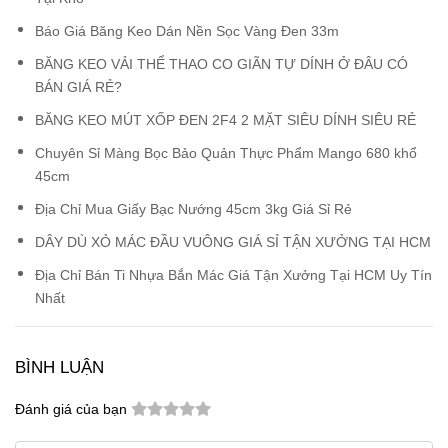
Báo Giá Băng Keo Dán Nền Sọc Vàng Đen 33m
BĂNG KEO VẢI THỂ THAO CO GIÃN TỰ DÍNH Ở ĐÂU CÓ
BÁN GIÁ RẺ?
BĂNG KEO MÚT XỐP ĐEN 2F4 2 MẶT SIÊU DÍNH SIÊU RẺ
Chuyên Sỉ Màng Bọc Bảo Quản Thực Phẩm Mango 680 khổ
45cm
Địa Chỉ Mua Giấy Bạc Nướng 45cm 3kg Giá Sỉ Rẻ
DÂY DÙ XỎ MÁC ĐẦU VUÔNG GIÁ SỈ TẬN XƯỞNG TẠI HCM
Địa Chỉ Bán Ti Nhựa Bắn Mác Giá Tận Xưởng Tại HCM Uy Tín
Nhất
BÌNH LUẬN
Đánh giá của bạn