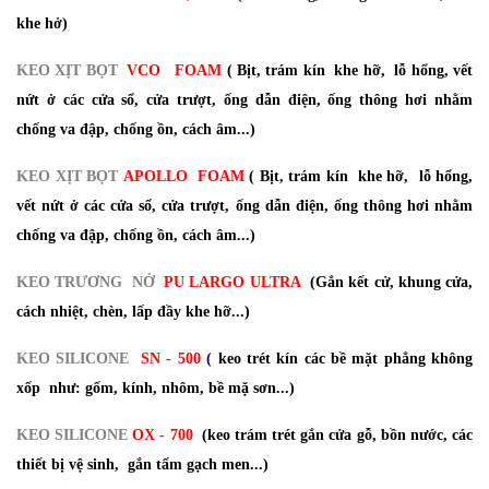
khe hở)
KEO XỊT BỌT
VCO
FOAM
( Bịt, trám kín khe hỡ, lỗ hổng, vết
nứt ở các cửa sổ, cửa trượt, ống dẫn điện, ống thông hơi nhằm
chống va đập, chống ồn, cách âm...)
KEO XỊT BỌT
APOLLO
FOAM
( Bịt, trám kín khe hỡ, lỗ hổng,
vết nứt ở các cửa sổ, cửa trượt, ống dẫn điện, ống thông hơi nhằm
chống va đập, chống ồn, cách âm...)
KEO TRƯƠNG NỞ
PU LARGO ULTRA
(Gắn kết cử, khung cửa,
cách nhiệt, chèn, lấp đầy khe hỡ...)
KEO SILICONE
SN - 500
(
keo trét kín các bề mặt phẳng không
xốp như: gốm, kính, nhôm, bề mặ sơn...)
KEO SILICONE
OX - 700
(keo trám trét gắn cửa gỗ, bồn nước, các
thiết bị vệ sinh, gắn tấm gạch men...)