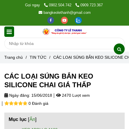
Gọi ngay
0902.504.742
0909.723.367
bangkeolethanh@gmail.com
Trang chủ
/
TIN TỨC
/
CÁC LOẠI SÚNG BẮN KEO SILICONE CH
CÁC LOẠI SÚNG BẮN KEO
SILICONE CHAI GIÁ THẤP
Ngày đăng:
15/06/2018
2470 Lượt xem
0 Đánh giá
Mục lục
[
Ẩn
]