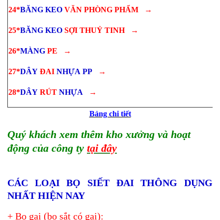
24*
BĂNG KEO
VĂN PHÒNG PHẨM
→
25*
BĂNG KEO
SỢI THUỶ TINH
→
26*
MÀNG
PE
→
27*
DÂY
ĐAI
NHỰA
PP
→
28*
DÂY
RÚT
NHỰA
→
Bảng chi tiết
Quý khách xem thêm kho xưởng và hoạt
động của công ty
tại đây
CÁC LOẠI BỌ SIẾT ĐAI THÔNG DỤNG
NHẤT HIỆN NAY
+ Bọ gai (bọ sắt có gai):