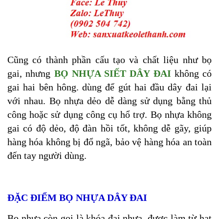
Cũng có thành phần cấu tạo và chất liệu như bọ
gai, nhưng
BỌ NHỰA SIẾT DÂY ĐAI
không có
gai hai bên hông. dùng để gút hai đầu dây đai lại
với nhau. Bọ nhựa dẻo dễ dàng sử dụng bằng thủ
công hoặc sử dụng công cụ hổ trợ. Bọ nhựa không
gai có độ dẻo, độ đàn hồi tốt, không dễ gãy, giúp
hàng hóa không bị đổ ngã, bảo vệ hàng hóa an toàn
đến tay người dùng.
ĐẶC ĐIỂM BỌ NHỰA DÂY ĐAI
Bọ nhựa còn gọi là khóa đai nhựa, được làm từ hạt