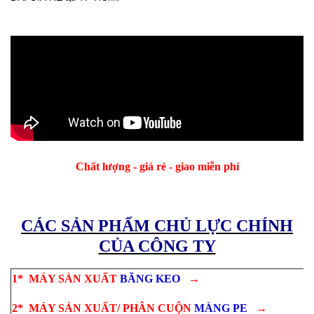
Chất lượng - giá rẻ - giao miễn phí
CÁC SẢN PHẨM CHỦ LỰC CHÍNH
CỦA CÔNG TY
1*
MÁY SẢN XUẤT
BĂNG KEO
→
2*
MÁY SẢN XUẤT/ PHÂN CUỘN
MÀNG PE
→