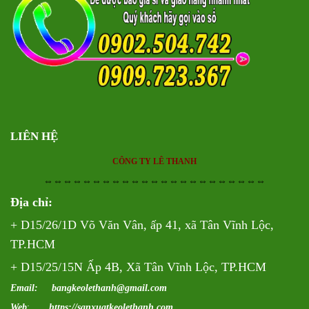
LIÊN HỆ
CÔNG TY LÊ THANH
⇔⇔⇔⇔⇔⇔⇔⇔⇔⇔⇔⇔⇔⇔⇔⇔⇔⇔⇔⇔⇔⇔⇔
Địa chỉ:
+ D15/26/1D Võ Văn Vân, ấp 41, xã Tân Vĩnh Lộc,
TP.HCM
+ D15/25/15N Ấp 4B, Xã Tân Vĩnh Lộc, TP.HCM
Email: bangkeolethanh@gmail.com
Web
:
https://sanxuatkeolethanh.com