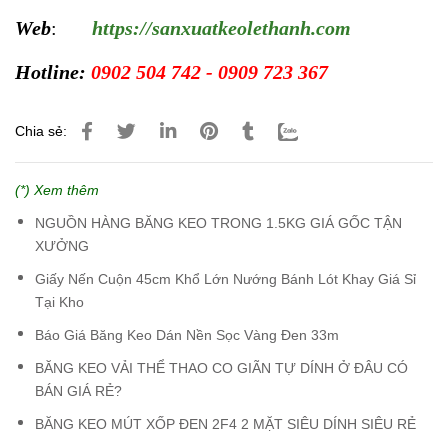
Web
:
https://sanxuatkeolethanh.com
Hotline:
0902 504 742 - 0909 723 367
Chia sẻ:
(*) Xem thêm
NGUỒN HÀNG BĂNG KEO TRONG 1.5KG GIÁ GỐC TẬN
XƯỞNG
Giấy Nến Cuộn 45cm Khổ Lớn Nướng Bánh Lót Khay Giá Sỉ
Tại Kho
Báo Giá Băng Keo Dán Nền Sọc Vàng Đen 33m
BĂNG KEO VẢI THỂ THAO CO GIÃN TỰ DÍNH Ở ĐÂU CÓ
BÁN GIÁ RẺ?
BĂNG KEO MÚT XỐP ĐEN 2F4 2 MẶT SIÊU DÍNH SIÊU RẺ