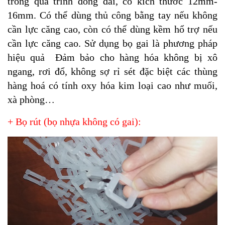
trong qúa trình đóng đai, có kích thước 12mm-
16mm. Có thể dùng thủ công bằng tay nếu không
cần lực căng cao, còn có thể dùng kềm hổ trợ nếu
cần lực căng cao. Sử dụng bọ gai là phương pháp
hiệu quả Đảm bảo cho hàng hóa không bị xô
ngang, rơi đổ, không sợ rỉ sét đặc biệt các thùng
hàng hoá có tính oxy hóa kim loại cao như muối,
xà phòng…
+ Bọ rút (bọ nhựa không có gai):