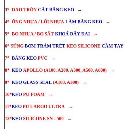
3*
DAO TRÒN
CẮT
BĂNG KEO
→
4*
ỐNG NHỰA / LÕI NHỰA
LÀM
BĂNG KEO
→
5*
BỌ NHỰA / BỌ SẮT
KHOÁ
DÂY ĐAI
→
6*
SÚNG
BƠM TRÁM TRÉT
KEO SILICONE
CẦM TAY
7*
BĂNG KEO
PVC
→
8*
KEO
APOLLO
(A100, A200, A300, A500, A600)
→
9*
KEO GLASS SEAL
(A100, A300)
→
10*
KEO
PU FOAM
→
11*
KEO
PU LARGO ULTRA
→
12*
KEO
SILICONE SN - 500
→