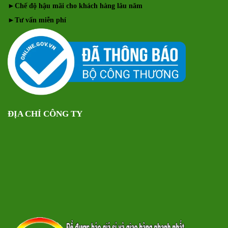
►
Chế độ hậu mãi cho khách hàng lâu năm
►
Tư vấn miễn phí
ĐỊA CHỈ CÔNG TY