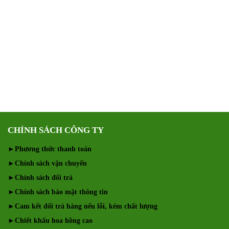
CHÍNH SÁCH CÔNG TY
►
Phương thức thanh toán
►
Chính sách vận chuyển
►
Chính sách đổi trả
►
Chính sách bảo mật thông tin
►
Cam kết đổi trả hàng nếu lỗi, kém chất lượng
►
Chiết khấu hoa hồng cao