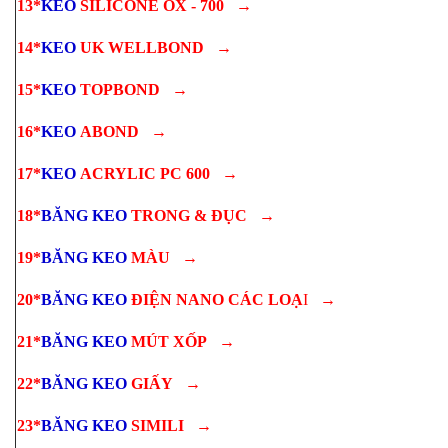
13*
KEO
SILICONE OX - 700
→
14*
KEO
UK WELLBOND
→
15*
KEO
TOPBOND
→
16*
KEO
ABOND
→
17*
KEO
ACRYLIC PC 600
→
18*
BĂNG KEO
TRONG & ĐỤC
→
19*
BĂNG KEO
MÀU
→
20*
BĂNG KEO
ĐIỆN NANO CÁC LOẠ
I
→
21*
BĂNG KEO
MÚT XỐP
→
22*
BĂNG KEO
GIẤY
→
23*
BĂNG KEO
SIMILI
→