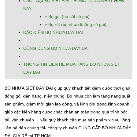
CÁC LOẠI BỌ SIẾT ĐAI THÔNG DỤNG NHẤT HIỆN
NAY
+ Bọ gai (bọ sắt có gai):
+ Bọ rút (bọ nhựa không có gai):
ĐẶC ĐIỂM BỌ NHỰA DÂY ĐAI
CÔNG DỤNG BỌ NHỰA DÂY ĐAI
THÔNG TIN LIÊN HỆ MUA HÀNG BỌ NHỰA SIẾT
DÂY ĐAI
BỌ NHỰA SIẾT DÂY ĐAI giúp quý khách tiết kiệm được thời gian
đóng gói kiện hàng, niền thùng. Bọ nhựa còn làm tăng năng suất
sản phẩm, giảm thời gian lao động, và kinh phí trong kinh doanh ,
giúp các kiện hàng được chắc chắn an toàn trong quá trình bóc
tải, vận chuyển… Nếu quý khách cần mua sản phẩm xin vui lòng
liên hệ đến chúng tôi- công ty chuyên CUNG CẤP BỌ NHỰA DÂY
ĐAI GIÁ RẺ tại TP HCM.