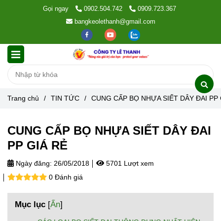
Gọi ngay
0902.504.742
0909.723.367
bangkeolethanh@gmail.com
Trang chủ
/
TIN TỨC
/
CUNG CẤP BỌ NHỰA SIẾT DÂY ĐAI PP 
CUNG CẤP BỌ NHỰA SIẾT DÂY ĐAI
PP GIÁ RẺ
Ngày đăng:
26/05/2018
5701 Lượt xem
0 Đánh giá
Mục lục
[
Ẩn
]