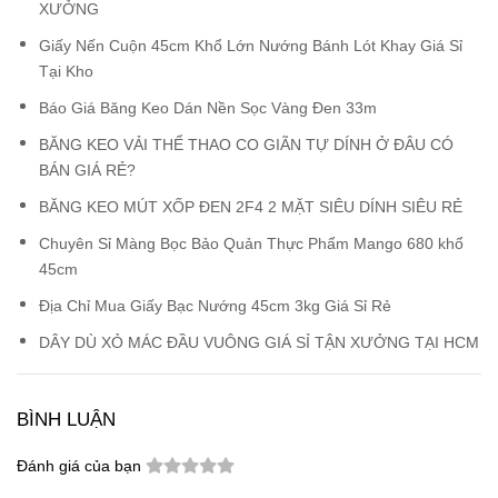
XƯỞNG
Giấy Nến Cuộn 45cm Khổ Lớn Nướng Bánh Lót Khay Giá Sỉ
Tại Kho
Báo Giá Băng Keo Dán Nền Sọc Vàng Đen 33m
BĂNG KEO VẢI THỂ THAO CO GIÃN TỰ DÍNH Ở ĐÂU CÓ
BÁN GIÁ RẺ?
BĂNG KEO MÚT XỐP ĐEN 2F4 2 MẶT SIÊU DÍNH SIÊU RẺ
Chuyên Sỉ Màng Bọc Bảo Quản Thực Phẩm Mango 680 khổ
45cm
Địa Chỉ Mua Giấy Bạc Nướng 45cm 3kg Giá Sỉ Rẻ
DÂY DÙ XỎ MÁC ĐẦU VUÔNG GIÁ SỈ TẬN XƯỞNG TẠI HCM
BÌNH LUẬN
Đánh giá của bạn