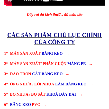
Dây rút đủ kích thước, đủ màu sắc
CÁC SẢN PHẨM CHỦ LỰC CHÍNH
CỦA CÔNG TY
1*
MÁY SẢN XUẤT
BĂNG KEO
→
2*
MÁY SẢN XUẤT/ PHÂN CUỘN
MÀNG PE
→
3*
DAO TRÒN
CẮT
BĂNG KEO
→
4*
ỐNG NHỰA / LÕI NHỰA
LÀM
BĂNG KEO
→
5*
BỌ NHỰA / BỌ SẮT
KHOÁ
DÂY ĐAI
→
6*
BĂNG KEO
PVC
→