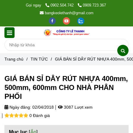
Gọi ngay
0902.504.742
0909.723.367
bangkeolethanh@gmail.com
Trang chủ
/
TIN TỨC
/
GIÁ BÁN SỈ DÂY RÚT NHỰA 400mm, 5
GIÁ BÁN SỈ DÂY RÚT NHỰA 400mm,
500mm, 600mm CHO NHÀ PHÂN
PHỐI
Ngày đăng:
02/04/2018
3087 Lượt xem
0 Đánh giá
Mục lục
[
Ẩn
]