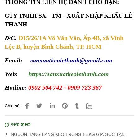
THÔNG TIN LIÊN HỆ DÀNH CHO BẠN:
CTY TNHH SX - TM - XUẤT NHẬP KHẨU LÊ
THANH
Đ/C:
D15/26/1A Võ Văn Vân, Ấp 4B, xã Vĩnh
Lộc B, huyện Bình Chánh, TP. HCM
Email:
sanxuatkeolethanh@gmail.com
Web
:
https://sanxuatkeolethanh.com
Hotline:
0902 504 742 - 0909 723 367
Chia sẻ:
(*) Xem thêm
NGUỒN HÀNG BĂNG KEO TRONG 1.5KG GIÁ GỐC TẬN