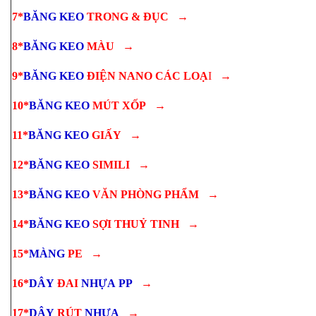
7*
BĂNG KEO
TRONG & ĐỤC
→
8*
BĂNG KEO
MÀU
→
9*
BĂNG KEO
ĐIỆN NANO CÁC LOẠ
I
→
10*
BĂNG KEO
MÚT XỐP
→
11*
BĂNG KEO
GIẤY
→
12*
BĂNG KEO
SIMILI
→
13*
BĂNG KEO
VĂN PHÒNG PHẨM
→
14*
BĂNG KEO
SỢI THUỶ TINH
→
15*
MÀNG
PE
→
16*
DÂY
ĐAI
NHỰA
PP
→
17*
DÂY
RÚT
NHỰA
→