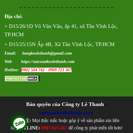
⇔⇔⇔⇔⇔⇔⇔⇔⇔⇔⇔⇔⇔⇔⇔⇔⇔⇔⇔⇔⇔⇔⇔
Địa chỉ:
+ D15/26/1D Võ Văn Vân, ấp 41, xã Tân Vĩnh Lộc,
TP.HCM
+ D15/25/15N Ấp 4B, Xã Tân Vĩnh Lộc, TP.HCM
Email: bangkeolethanh@gmail.com
Web
:
https://sanxuatkeolethanh.com
Hotline:
0902 504 742 - 0909 723 367
Bản quyền của Công ty Lê Thanh
-
sanxuatkeolethanh.com
LƯU Ý
:
Mọi thắc mắc hoặc góp ý về sản phẩm xin liên
hệ
HOTLINE:
0907.023.367
để công ty phát triển tốt hơn!