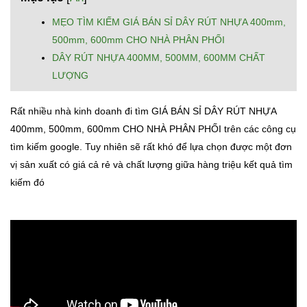
MẸO TÌM KIẾM GIÁ BÁN SỈ DÂY RÚT NHỰA 400mm,
500mm, 600mm CHO NHÀ PHÂN PHỐI
DÂY RÚT NHỰA 400MM, 500MM, 600MM CHẤT
LƯỢNG
Rất nhiều nhà kinh doanh đi tìm GIÁ BÁN SỈ DÂY RÚT NHỰA
400mm, 500mm, 600mm CHO NHÀ PHÂN PHỐI trên các công cụ
tìm kiếm google. Tuy nhiên sẽ rất khó để lựa chọn được một đơn
vị sản xuất có giá cả rẻ và chất lượng giữa hàng triệu kết quả tìm
kiếm đó