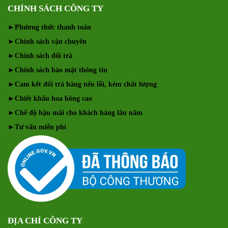
CHÍNH SÁCH CÔNG TY
►
Phương thức thanh toán
►
Chính sách vận chuyển
►
Chính sách đổi trả
►
Chính sách bảo mật thông tin
►
Cam kết đổi trả hàng nếu lỗi, kém chất lượng
►
Chiết khấu hoa hồng cao
►
Chế độ hậu mãi cho khách hàng lâu năm
►
Tư vấn miễn phí
ĐỊA CHỈ CÔNG TY