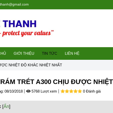
ethanh@gmail.com
CHỦ
GIỚI THIỆU
TIN TỨC
LIÊN HỆ
ƯỢC NHIỆT ĐỘ KHÁC NHIỆT NHẤT
RÁM TRÉT A300 CHỊU ĐƯỢC NHIỆT
g:
08/10/2018
5768 Lượt xem
0 Đánh giá
c
[
Ẩn
]