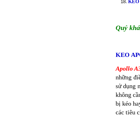
KEO
Quý khá
KEO AP
Apollo A
những điề
sử dụng n
không cần
bị kéo ha
các tiêu 