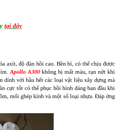
ty
tại đây
a axít, độ đàn hồi cao. Bền bỉ, có thể chịu được
 tím.
Apollo A300
không bị mất màu, rạn nứt khi
ám dính với hầu hết các loại vật liệu xây dựng mà
ãn cực tốt có thể phục hồi hình dáng ban đầu khi
nhôm, mối ghép kính và một số loại nhựa. Đáp ứng