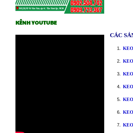
KÊNH YOUTUBE
CÁC SẢ
KE
KE
KE
KE
KE
KE
KE