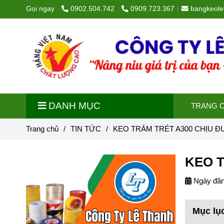
Gọi ngay
0902.504.742
0909.723.367
bangkeol
DANH MỤC
TRANG 
Trang chủ
/
TIN TỨC
/
KEO TRÁM TRÉT A300 CHỊU Đ
KEO T
Ngày đăn
Mục lụ