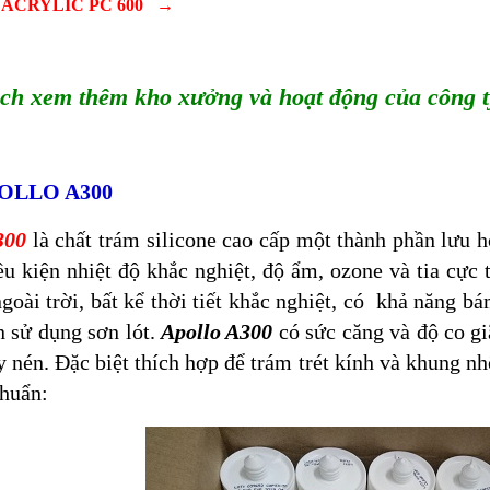
ACRYLIC PC 600
→
ch xem thêm kho xưởng và hoạt động của công 
OLLO A300
300
là chất trám silicone cao cấp một thành phần lưu hó
u kiện nhiệt độ khắc nghiệt, độ ẩm, ozone và tia cực
goài trời, bất kể thời tiết khắc nghiệt, có khả năng b
 sử dụng sơn lót.
Apollo A300
có sức căng và độ co gi
y nén. Đặc biệt thích hợp để trám trét kính và khung 
chuẩn: