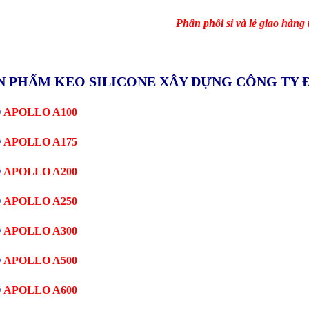
Phân phối sỉ và lẻ giao hàng
N PHẨM KEO SILICONE XÂY DỰNG CÔNG TY 
O
APOLLO A100
O
APOLLO A175
O
APOLLO A200
O
APOLLO A250
O
APOLLO A300
O
APOLLO A500
O
APOLLO A600