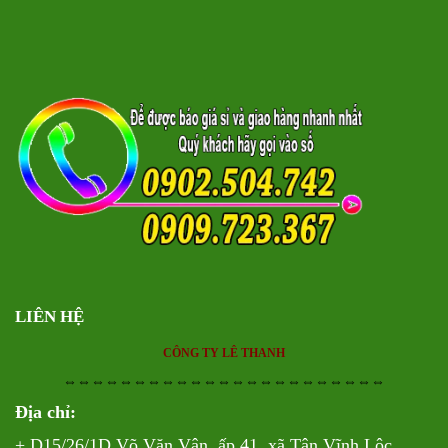
LIÊN HỆ
CÔNG TY LÊ THANH
⇔⇔⇔⇔⇔⇔⇔⇔⇔⇔⇔⇔⇔⇔⇔⇔⇔⇔⇔⇔⇔⇔⇔
Địa chỉ:
+ D15/26/1D Võ Văn Vân, ấp 41, xã Tân Vĩnh Lộc,