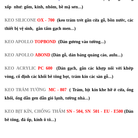
xốp như: gốm, kính, nhôm, bề mặ sơn...)
KEO SILICONE
OX - 700
(keo trám trét gắn cửa gỗ, bồn nước, các
thiết bị vệ sinh, gắn tấm gạch men...)
KEO APOLLO
TOPBOND
(Dán gương vào tường...)
KEO APOLLO
ABOND
(Dán gỗ, dán bảng quảng cáo, aulu...)
KEO ACRYLIC
PC 600
(Dán gạch, gắn các khợp nối với khớp
vòng, cố định các khối bê tông bọt, trám kín các sàn gỗ...)
KEO TRÁM TƯỜNG
MC - 807
( Trám, bịt kín khe hỡ ở cửa, ống
khối, ống dẫn gen dẫn gió lạnh, tường nhà...)
KEO BỊT KÍN, CHỐNG THẤM
SN - 504, SN 501 - EU - E500
(Dán
bê tông, đá ốp, kính ô tô...)