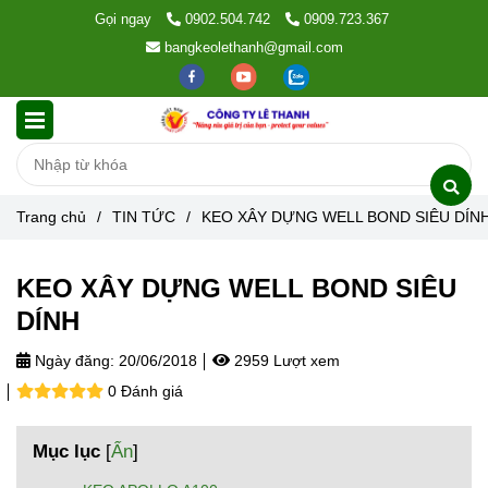
Gọi ngay
0902.504.742
0909.723.367
bangkeolethanh@gmail.com
Trang chủ
/
TIN TỨC
/
KEO XÂY DỰNG WELL BOND SIÊU DÍN
KEO XÂY DỰNG WELL BOND SIÊU
DÍNH
Ngày đăng:
20/06/2018
2959 Lượt xem
0 Đánh giá
Mục lục
[
Ẩn
]