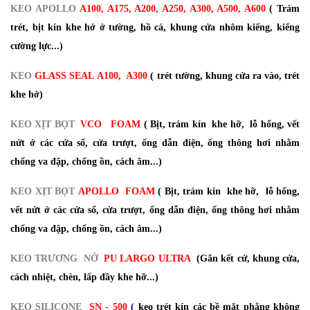
KEO APOLLO
A100, A175, A200, A250, A300, A500, A600
( Trám
trét, bịt kín khe hở ở tường, hồ cá, khung cửa nhôm kiếng, kiếng
cường lực...)
KEO
GLASS SEAL A100, A300
( trét tường, khung cửa ra vào, trét
khe hở)
KEO XỊT BỌT
VCO
FOAM
( Bịt, trám kín khe hỡ, lỗ hổng, vết
nứt ở các cửa sổ, cửa trượt, ống dẫn điện, ống thông hơi nhằm
chống va đập, chống ồn, cách âm...)
KEO XỊT BỌT
APOLLO
FOAM
( Bịt, trám kín khe hỡ, lỗ hổng,
vết nứt ở các cửa sổ, cửa trượt, ống dẫn điện, ống thông hơi nhằm
chống va đập, chống ồn, cách âm...)
KEO TRƯƠNG NỞ
PU LARGO ULTRA
(Gắn kết cử, khung cửa,
cách nhiệt, chèn, lấp đầy khe hỡ...)
KEO SILICONE
SN - 500
(
keo trét kín các bề mặt phẳng không