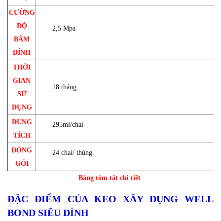
CƯỜNG
ĐỘ
2,5 Mpa
BÁM
DÍNH
THỜI
GIAN
18 tháng
SỬ
DỤNG
DUNG
295ml/chai
TÍCH
ĐÓNG
24 chai/ thùng.
GÓI
Bảng tóm tắt chi tiết
ĐẶC ĐIỂM CỦA KEO XÂY DỤNG WELL
BOND SIÊU DÍNH