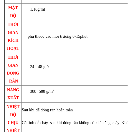
MẬT
1,16g/ml
ĐỘ
THỜI
GIAN
phụ thuộc vào môi trường 8-15phút
KÍCH
HOẠT
THỜI
GIAN
24 - 48 giờ.
ĐÔNG
RẮN
NĂNG
2
300- 500 g/m
XUẤT
NHIỆT
Sau khi đã đóng rắn hoàn toàn
ĐỘ
CHỊU
Có tính dễ cháy, sau khi đóng rắn không có khả năng cháy. Khô 
NHIỆT