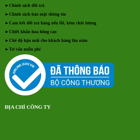
►
Chính sách đổi trả
►
Chính sách bảo mật thông tin
►
Cam kết đổi trả hàng nếu lỗi, kém chất lượng
►
Chiết khấu hoa hồng cao
►
Chế độ hậu mãi cho khách hàng lâu năm
►
Tư vấn miễn phí
ĐỊA CHỈ CÔNG TY