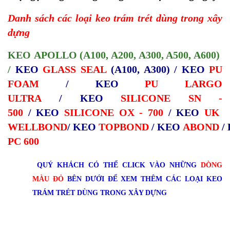
Danh sách các loại keo trám trét dùng trong xây
dựng
KEO
APOLLO
(A100, A200, A300, A500, A600)
/
KEO
GLASS SEAL
(A100, A300) /
KEO
PU
FOAM
/
KEO
PU LARGO
ULTRA
/
KEO
SILICONE SN -
500
/
KEO
SILICONE OX - 700
/
KEO
UK
WELLBOND
/
KEO
TOPBOND
/
KEO
ABOND
/
PC 600
QUÝ KHÁCH CÓ THỂ CLICK VÀO NHỮNG
DÒNG
MÀU ĐỎ
BÊN DƯỚI ĐỂ XEM THÊM CÁC LOẠI KEO
TRÁM TRÉT DÙNG TRONG XÂY DỰNG