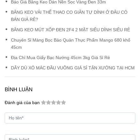
Báo Giá Băng Keo Dán Nền Sọc Vàng Đen 33m
BĂNG KEO VẢI THỂ THAO CO GIÃN TỰ DÍNH Ở ĐÂU CÓ
BÁN GIÁ RẺ?
BĂNG KEO MÚT XỐP ĐEN 2F4 2 MẶT SIÊU DÍNH SIÊU RẺ
Chuyên Sỉ Màng Bọc Bảo Quản Thực Phẩm Mango 680 khổ
45cm
Địa Chỉ Mua Giấy Bạc Nướng 45cm 3kg Giá Sỉ Rẻ
DÂY DÙ XỎ MÁC ĐẦU VUÔNG GIÁ SỈ TẬN XƯỞNG TẠI HCM
BÌNH LUẬN
Đánh giá của bạn