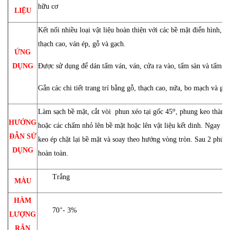
hữu cơ
LIỆU
Kết nối nhiều loại vật liệu hoàn thiện với các bề mặt điển hình, n
thạch cao, ván ép, gỗ và gạch.
ỨNG
DỤNG
Được sử dụng để dán tấm ván, ván, cửa ra vào, tấm sàn và tấm g
Gắn các chi tiết trang trí bằng gỗ, thạch cao, nứa, bo mạch và gố
o
Làm sạch bề mặt, cắt vòi phun xéo tại gốc 45
, phung keo thành 
HƯỚNG
hoặc các chấm nhỏ lên bề mặt hoặc lên vật liệu kết dinh. Ngay sa
ĐẪN SỬ
keo ép chặt lại bề mặt và soay theo hướng vòng tròn. Sau 2 phút 
DỤNG
hoàn toàn.
Trắng
MÀU
HÀM
+
70
- 3%
LƯỢNG
RẮN