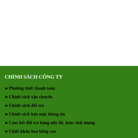
CHÍNH SÁCH CÔNG TY
►
Phương thức thanh toán
►
Chính sách vận chuyển
►
Chính sách đổi trả
►
Chính sách bảo mật thông tin
►
Cam kết đổi trả hàng nếu lỗi, kém chất lượng
►
Chiết khấu hoa hồng cao