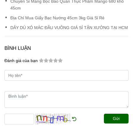
Chuyên Sỉ Màng Bọc Bảo Quản Thực Phẩm Mango 680 khổ
45cm
Địa Chỉ Mua Giấy Bạc Nướng 45cm 3kg Giá Sỉ Rẻ
DÂY DÙ XỎ MÁC ĐẦU VUÔNG GIÁ SỈ TẬN XƯỞNG TẠI HCM
BÌNH LUẬN
Đánh giá của bạn
Gửi