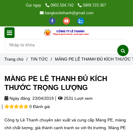
Gọi ngay
0902.504.742
0909.723.367
bangkeolethanh@gmail.com
Trang chủ
/
TIN TỨC
/
MÀNG PE LÊ THANH ĐỦ KÍCH THƯỚC
MÀNG PE LÊ THANH ĐỦ KÍCH
THƯỚC TRỌNG LƯỢNG
Ngày đăng:
23/04/2019
2531 Lượt xem
0 Đánh giá
Công ty Lê Thanh chuyên sản xuất và cung cấp Màng PE, màng
chít chất lượng, giá thành cạnh tranh so với thị trường. Màng PE