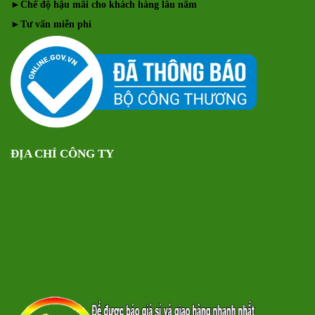
►
Chế độ hậu mãi cho khách hàng lâu năm
►
Tư vấn miễn phí
ĐỊA CHỈ CÔNG TY