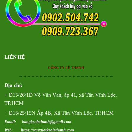
LIÊN HỆ
CÔNG TY LÊ THANH
⇔⇔⇔⇔⇔⇔⇔⇔⇔⇔⇔⇔⇔⇔⇔⇔⇔⇔⇔⇔⇔⇔⇔
Địa chỉ:
+ D15/26/1D Võ Văn Vân, ấp 41, xã Tân Vĩnh Lộc,
TP.HCM
+ D15/25/15N Ấp 4B, Xã Tân Vĩnh Lộc, TP.HCM
Email: bangkeolethanh@gmail.com
Web
:
https://sanxuatkeolethanh.com