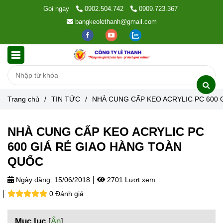
Gọi ngay
0902.504.742
0909.723.367
bangkeolethanh@gmail.com
Trang chủ
/
TIN TỨC
/
NHÀ CUNG CẤP KEO ACRYLIC PC 600 
NHÀ CUNG CẤP KEO ACRYLIC PC
600 GIÁ RẺ GIAO HÀNG TOÀN
QUỐC
Ngày đăng:
15/06/2018
2701 Lượt xem
0 Đánh giá
Mục lục
[
Ẩn
]