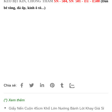
KEO BỊT KÍN, CHỐNG THẤM
SN - 504, SN 501 - EU - E500
(Dán
bê tông, đá ốp, kính ô tô...)
Chia sẻ:
(*) Xem thêm
Giấy Nến Cuộn 45cm Khổ Lớn Nướng Bánh Lót Khay Giá Sỉ