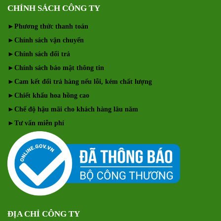
CHÍNH SÁCH CÔNG TY
►
Phương thức thanh toán
►
Chính sách vận chuyển
►
Chính sách đổi trả
►
Chính sách bảo mật thông tin
►
Cam kết đổi trả hàng nếu lỗi, kém chất lượng
►
Chiết khấu hoa hồng cao
►
Chế độ hậu mãi cho khách hàng lâu năm
►
Tư vấn miễn phí
ĐỊA CHỈ CÔNG TY