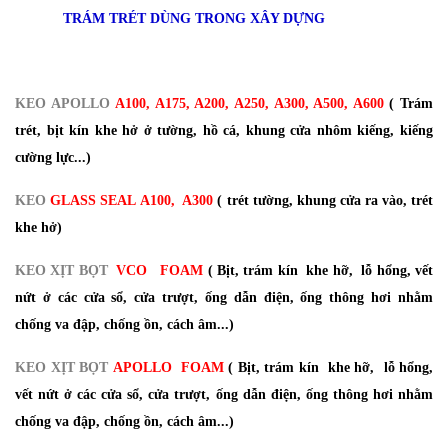
TRÁM TRÉT DÙNG TRONG XÂY DỰNG
KEO APOLLO
A100, A175, A200, A250, A300, A500, A600
( Trám
trét, bịt kín khe hở ở tường, hồ cá, khung cửa nhôm kiếng, kiếng
cường lực...)
KEO
GLASS SEAL A100, A300
( trét tường, khung cửa ra vào, trét
khe hở)
KEO XỊT BỌT
VCO
FOAM
( Bịt, trám kín khe hỡ, lỗ hổng, vết
nứt ở các cửa sổ, cửa trượt, ống dẫn điện, ống thông hơi nhằm
chống va đập, chống ồn, cách âm...)
KEO XỊT BỌT
APOLLO
FOAM
( Bịt, trám kín khe hỡ, lỗ hổng,
vết nứt ở các cửa sổ, cửa trượt, ống dẫn điện, ống thông hơi nhằm
chống va đập, chống ồn, cách âm...)