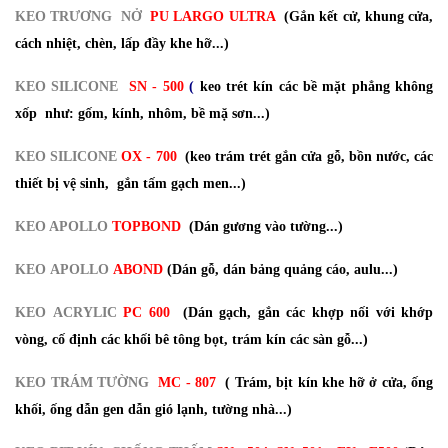
KEO TRƯƠNG NỞ
PU LARGO ULTRA
(Gắn kết cử, khung cửa,
cách nhiệt, chèn, lấp đầy khe hỡ...)
KEO SILICONE
SN - 500
(
keo trét kín các bề mặt phẳng không
xốp như: gốm, kính, nhôm, bề mặ sơn...)
KEO SILICONE
OX - 700
(keo trám trét gắn cửa gỗ, bồn nước, các
thiết bị vệ sinh, gắn tấm gạch men...)
KEO APOLLO
TOPBOND
(Dán gương vào tường...)
KEO APOLLO
ABOND
(Dán gỗ, dán bảng quảng cáo, aulu...)
KEO ACRYLIC
PC 600
(Dán gạch, gắn các khợp nối với khớp
vòng, cố định các khối bê tông bọt, trám kín các sàn gỗ...)
KEO TRÁM TƯỜNG
MC - 807
( Trám, bịt kín khe hỡ ở cửa, ống
khối, ống dẫn gen dẫn gió lạnh, tường nhà...)