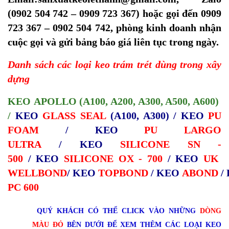
(0902 504 742 – 0909 723 367) hoặc gọi đến 0909
723 367 – 0902 504 742, phòng kinh doanh nhận
cuộc gọi và gửi bảng báo giá liên tục trong ngày.
Danh sách các loại keo trám trét dùng trong xây
dựng
KEO
APOLLO
(A100, A200, A300, A500, A600)
/
KEO
GLASS SEAL
(A100, A300) /
KEO
PU
FOAM
/
KEO
PU LARGO
ULTRA
/
KEO
SILICONE SN -
500
/
KEO
SILICONE OX - 700
/
KEO
UK
WELLBOND
/
KEO
TOPBOND
/
KEO
ABOND
/
PC 600
QUÝ KHÁCH CÓ THỂ CLICK VÀO NHỮNG
DÒNG
MÀU ĐỎ
BÊN DƯỚI ĐỂ XEM THÊM CÁC LOẠI KEO