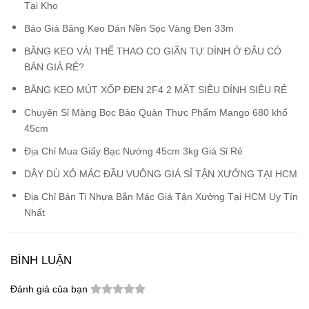
Tại Kho
Báo Giá Băng Keo Dán Nền Sọc Vàng Đen 33m
BĂNG KEO VẢI THỂ THAO CO GIÃN TỰ DÍNH Ở ĐÂU CÓ
BÁN GIÁ RẺ?
BĂNG KEO MÚT XỐP ĐEN 2F4 2 MẶT SIÊU DÍNH SIÊU RẺ
Chuyên Sỉ Màng Bọc Bảo Quản Thực Phẩm Mango 680 khổ
45cm
Địa Chỉ Mua Giấy Bạc Nướng 45cm 3kg Giá Sỉ Rẻ
DÂY DÙ XỎ MÁC ĐẦU VUÔNG GIÁ SỈ TẬN XƯỞNG TẠI HCM
Địa Chỉ Bán Ti Nhựa Bắn Mác Giá Tận Xưởng Tại HCM Uy Tín
Nhất
BÌNH LUẬN
Đánh giá của bạn