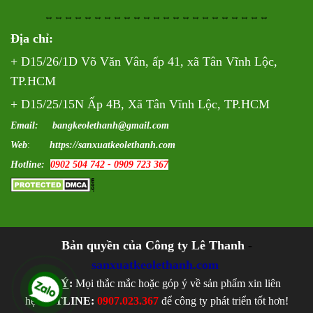
⇔⇔⇔⇔⇔⇔⇔⇔⇔⇔⇔⇔⇔⇔⇔⇔⇔⇔⇔⇔⇔⇔⇔
Địa chỉ:
+ D15/26/1D Võ Văn Vân, ấp 41, xã Tân Vĩnh Lộc,
TP.HCM
+ D15/25/15N Ấp 4B, Xã Tân Vĩnh Lộc, TP.HCM
Email: bangkeolethanh@gmail.com
Web
:
https://sanxuatkeolethanh.com
Hotline:
0902 504 742 - 0909 723 367
Bản quyền của Công ty Lê Thanh
-
sanxuatkeolethanh.com
LƯU Ý
:
Mọi thắc mắc hoặc góp ý về sản phẩm xin liên
hệ
HOTLINE:
0907.023.367
để công ty phát triển tốt hơn!