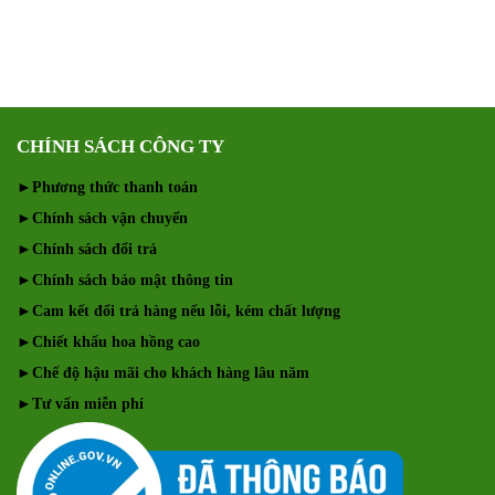
CHÍNH SÁCH CÔNG TY
►
Phương thức thanh toán
►
Chính sách vận chuyển
►
Chính sách đổi trả
►
Chính sách bảo mật thông tin
►
Cam kết đổi trả hàng nếu lỗi, kém chất lượng
►
Chiết khấu hoa hồng cao
►
Chế độ hậu mãi cho khách hàng lâu năm
►
Tư vấn miễn phí