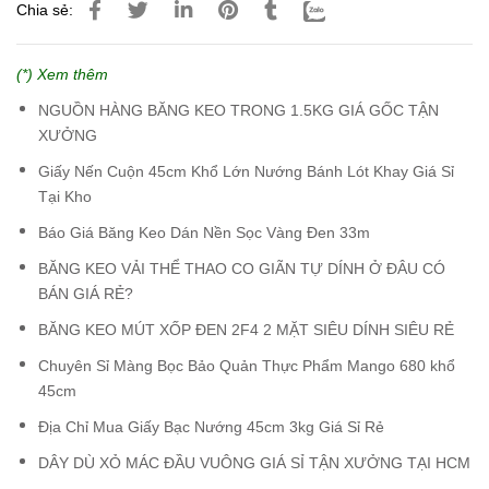
Chia sẻ:
(*) Xem thêm
NGUỒN HÀNG BĂNG KEO TRONG 1.5KG GIÁ GỐC TẬN
XƯỞNG
Giấy Nến Cuộn 45cm Khổ Lớn Nướng Bánh Lót Khay Giá Sỉ
Tại Kho
Báo Giá Băng Keo Dán Nền Sọc Vàng Đen 33m
BĂNG KEO VẢI THỂ THAO CO GIÃN TỰ DÍNH Ở ĐÂU CÓ
BÁN GIÁ RẺ?
BĂNG KEO MÚT XỐP ĐEN 2F4 2 MẶT SIÊU DÍNH SIÊU RẺ
Chuyên Sỉ Màng Bọc Bảo Quản Thực Phẩm Mango 680 khổ
45cm
Địa Chỉ Mua Giấy Bạc Nướng 45cm 3kg Giá Sỉ Rẻ
DÂY DÙ XỎ MÁC ĐẦU VUÔNG GIÁ SỈ TẬN XƯỞNG TẠI HCM