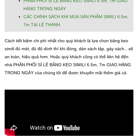
PHÂN PHỐI SỈ LẺ BĂNG KEO SIMILI 6.5m, 7m GIAO
HÀNG TRONG NGÀY
CÁC CHÍNH SÁCH KHI MUA SẢN PHẨM SIMILI 6.5m,
7m TẠI LÊ THANH
Cách tiết kiệm chi phí nhất cho quý khách là lựa chọn băng keo
simili đủ mét, đủ độ dính thì khi đóng, dán sách tập, gáy sách…sẽ
an toàn, hiệu quả hơn. Hoặc quý khách cũng có thể liên hệ đến
nhà PHÂN PHỐI SỈ LẺ BĂNG KEO SIMILI 6.5m, 7m GIAO HÀNG
TRONG NGÀY của chúng tôi để được khuyến mãi thêm giá cả.