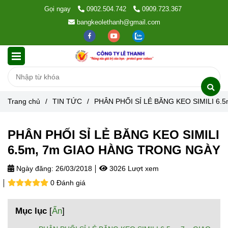
Gọi ngay
0902.504.742
0909.723.367
bangkeolethanh@gmail.com
Trang chủ
/
TIN TỨC
/
PHÂN PHỐI SỈ LẺ BĂNG KEO SIMILI 6
PHÂN PHỐI SỈ LẺ BĂNG KEO SIMILI
6.5m, 7m GIAO HÀNG TRONG NGÀY
Ngày đăng:
26/03/2018
3026 Lượt xem
0 Đánh giá
Mục lục
[
Ẩn
]