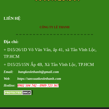
LIÊN HỆ
CÔNG TY LÊ THANH
⇔⇔⇔⇔⇔⇔⇔⇔⇔⇔⇔⇔⇔⇔⇔⇔⇔⇔⇔⇔⇔⇔⇔
Địa chỉ:
+ D15/26/1D Võ Văn Vân, ấp 41, xã Tân Vĩnh Lộc,
TP.HCM
+ D15/25/15N Ấp 4B, Xã Tân Vĩnh Lộc, TP.HCM
Email: bangkeolethanh@gmail.com
Web
:
https://sanxuatkeolethanh.com
Hotline:
0902 504 742 - 0909 723 367