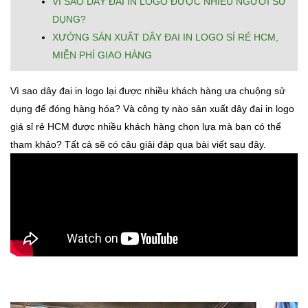
VÌ SAO DÂY ĐAI IN LOGO ĐƯỢC NHIỀU NGƯỜI SỬ
DỤNG?
XƯỞNG SẢN XUẤT DÂY ĐAI IN LOGO SỈ RẺ HCM,
MIỄN PHÍ GIAO HÀNG
Vì sao dây đai in logo lại được nhiều khách hàng ưa chuộng sử
dụng để đóng hàng hóa? Và công ty nào sản xuất dây đai in logo
giá sỉ rẻ HCM được nhiều khách hàng chọn lựa mà bạn có thể
tham khảo? Tất cả sẽ có câu giải đáp qua bài viết sau đây.