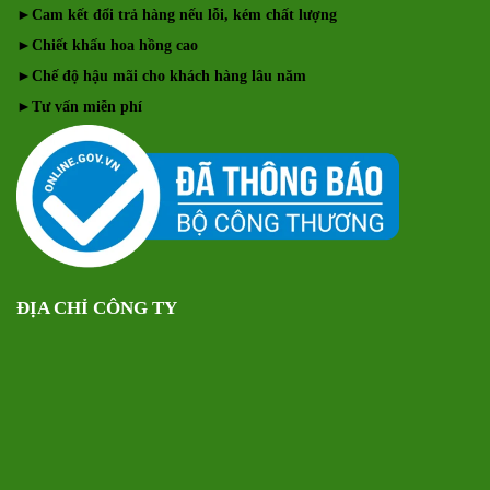
►
Cam kết đổi trả hàng nếu lỗi, kém chất lượng
►
Chiết khấu hoa hồng cao
►
Chế độ hậu mãi cho khách hàng lâu năm
►
Tư vấn miễn phí
ĐỊA CHỈ CÔNG TY