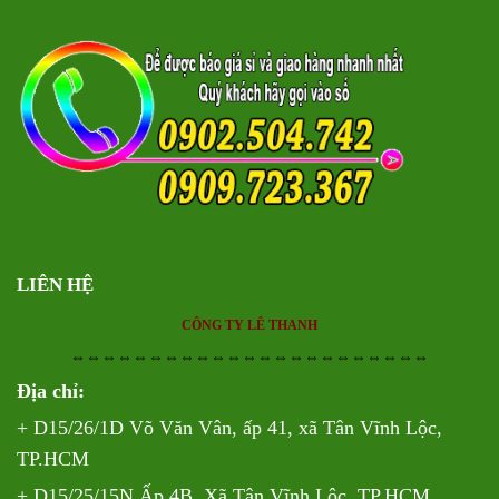
LIÊN HỆ
CÔNG TY LÊ THANH
⇔⇔⇔⇔⇔⇔⇔⇔⇔⇔⇔⇔⇔⇔⇔⇔⇔⇔⇔⇔⇔⇔⇔
Địa chỉ:
+ D15/26/1D Võ Văn Vân, ấp 41, xã Tân Vĩnh Lộc,
TP.HCM
+ D15/25/15N Ấp 4B, Xã Tân Vĩnh Lộc, TP.HCM