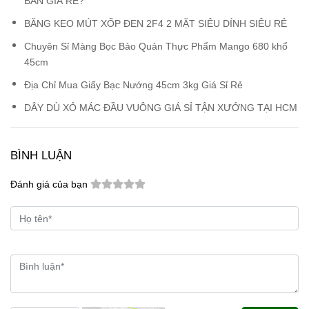
BÁN GIÁ RẺ?
BĂNG KEO MÚT XỐP ĐEN 2F4 2 MẶT SIÊU DÍNH SIÊU RẺ
Chuyên Sỉ Màng Bọc Bảo Quản Thực Phẩm Mango 680 khổ
45cm
Địa Chỉ Mua Giấy Bạc Nướng 45cm 3kg Giá Sỉ Rẻ
DÂY DÙ XỎ MÁC ĐẦU VUÔNG GIÁ SỈ TẬN XƯỞNG TẠI HCM
BÌNH LUẬN
Đánh giá của bạn