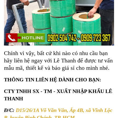
Chính vì vậy, bất cứ khi nào có nhu cầu bạn
hãy liên hệ ngay với Lê Thanh để được tư vấn
mẫu mã, thiết kế và báo giá sỉ cho mình nhé.
THÔNG TIN LIÊN HỆ DÀNH CHO BẠN:
CTY TNHH SX - TM - XUẤT NHẬP KHẨU LÊ
THANH
Đ/C:
D15/26/1A Võ Văn Vân, Ấp 4B, xã Vĩnh Lộc
B, huyện Bình Chánh, TP. HCM