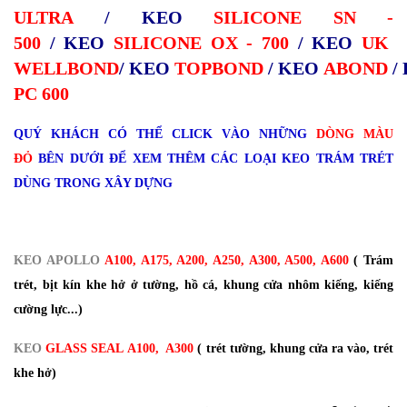
ULTRA
/
KEO
SILICONE SN -
500
/
KEO
SILICONE OX - 700
/
KEO
UK
WELLBOND
/
KEO
TOPBOND
/
KEO
ABOND
/
PC 600
QUÝ KHÁCH CÓ THỂ CLICK VÀO NHỮNG
DÒNG MÀU
ĐỎ
BÊN DƯỚI ĐỂ XEM THÊM CÁC LOẠI KEO TRÁM TRÉT
DÙNG TRONG XÂY DỰNG
KEO APOLLO
A100, A175, A200, A250, A300, A500, A600
( Trám
trét, bịt kín khe hở ở tường, hồ cá, khung cửa nhôm kiếng, kiếng
cường lực...)
KEO
GLASS SEAL A100, A300
( trét tường, khung cửa ra vào, trét
khe hở)