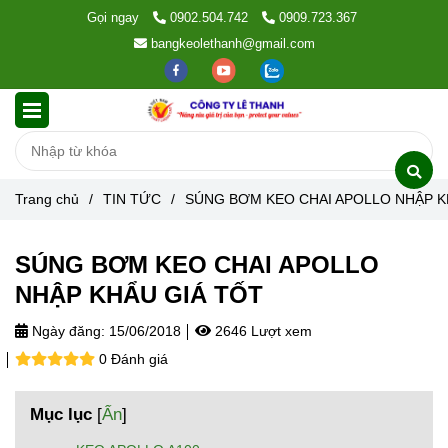
Gọi ngay
0902.504.742
0909.723.367
bangkeolethanh@gmail.com
Trang chủ
/
TIN TỨC
/
SÚNG BƠM KEO CHAI APOLLO NHẬP K
SÚNG BƠM KEO CHAI APOLLO
NHẬP KHẨU GIÁ TỐT
Ngày đăng:
15/06/2018
2646 Lượt xem
0 Đánh giá
Mục lục
[
Ẩn
]