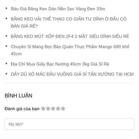
Báo Giá Băng Keo Dán Nền Sọc Vàng Đen 33m
BĂNG KEO VẢI THỂ THAO CO GIÃN TỰ DÍNH Ở ĐÂU CÓ
BÁN GIÁ RẺ?
BĂNG KEO MÚT XỐP ĐEN 2F4 2 MẶT SIÊU DÍNH SIÊU RẺ
Chuyên Sỉ Màng Bọc Bảo Quản Thực Phẩm Mango 680 khổ
45cm
Địa Chỉ Mua Giấy Bạc Nướng 45cm 3kg Giá Sỉ Rẻ
DÂY DÙ XỎ MÁC ĐẦU VUÔNG GIÁ SỈ TẬN XƯỞNG TẠI HCM
BÌNH LUẬN
Đánh giá của bạn