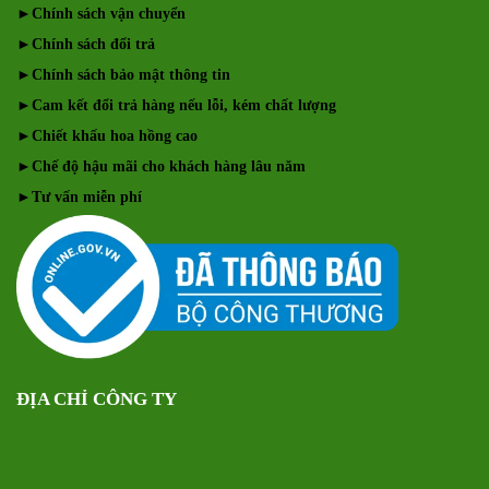
►
Chính sách vận chuyển
►
Chính sách đổi trả
►
Chính sách bảo mật thông tin
►
Cam kết đổi trả hàng nếu lỗi, kém chất lượng
►
Chiết khấu hoa hồng cao
►
Chế độ hậu mãi cho khách hàng lâu năm
►
Tư vấn miễn phí
ĐỊA CHỈ CÔNG TY