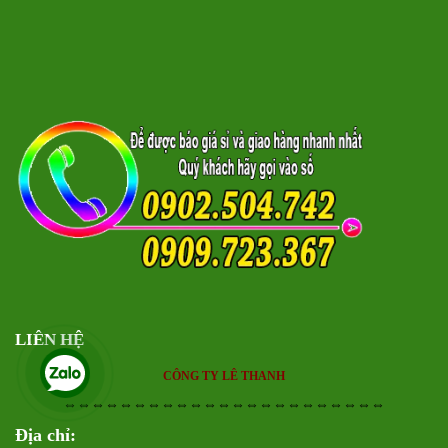
LIÊN HỆ
CÔNG TY LÊ THANH
⇔⇔⇔⇔⇔⇔⇔⇔⇔⇔⇔⇔⇔⇔⇔⇔⇔⇔⇔⇔⇔⇔⇔
Địa chỉ: