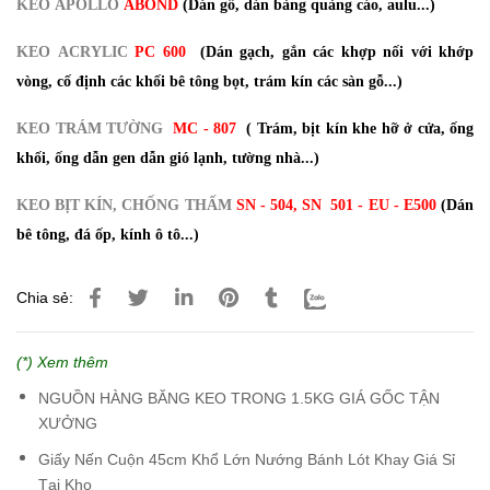
KEO APOLLO
ABOND
(Dán gỗ, dán bảng quảng cáo, aulu...)
KEO ACRYLIC
PC 600
(Dán gạch, gắn các khợp nối với khớp
vòng, cố định các khối bê tông bọt, trám kín các sàn gỗ...)
KEO TRÁM TƯỜNG
MC - 807
( Trám, bịt kín khe hỡ ở cửa, ống
khối, ống dẫn gen dẫn gió lạnh, tường nhà...)
KEO BỊT KÍN, CHỐNG THẤM
SN - 504, SN 501 - EU - E500
(Dán
bê tông, đá ốp, kính ô tô...)
Chia sẻ:
(*) Xem thêm
NGUỒN HÀNG BĂNG KEO TRONG 1.5KG GIÁ GỐC TẬN
XƯỞNG
Giấy Nến Cuộn 45cm Khổ Lớn Nướng Bánh Lót Khay Giá Sỉ
Tại Kho