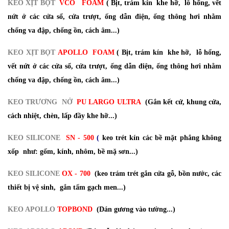
KEO XỊT BỌT
VCO
FOAM
( Bịt, trám kín khe hỡ, lỗ hổng, vết
nứt ở các cửa sổ, cửa trượt, ống dẫn điện, ống thông hơi nhằm
chống va đập, chống ồn, cách âm...)
KEO XỊT BỌT
APOLLO
FOAM
( Bịt, trám kín khe hỡ, lỗ hổng,
vết nứt ở các cửa sổ, cửa trượt, ống dẫn điện, ống thông hơi nhằm
chống va đập, chống ồn, cách âm...)
KEO TRƯƠNG NỞ
PU LARGO ULTRA
(Gắn kết cử, khung cửa,
cách nhiệt, chèn, lấp đầy khe hỡ...)
KEO SILICONE
SN - 500
(
keo trét kín các bề mặt phẳng không
xốp như: gốm, kính, nhôm, bề mặ sơn...)
KEO SILICONE
OX - 700
(keo trám trét gắn cửa gỗ, bồn nước, các
thiết bị vệ sinh, gắn tấm gạch men...)
KEO APOLLO
TOPBOND
(Dán gương vào tường...)