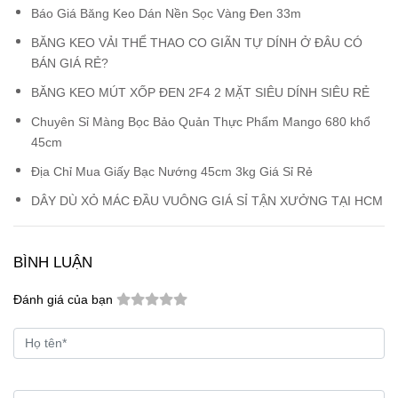
Báo Giá Băng Keo Dán Nền Sọc Vàng Đen 33m
BĂNG KEO VẢI THỂ THAO CO GIÃN TỰ DÍNH Ở ĐÂU CÓ
BÁN GIÁ RẺ?
BĂNG KEO MÚT XỐP ĐEN 2F4 2 MẶT SIÊU DÍNH SIÊU RẺ
Chuyên Sỉ Màng Bọc Bảo Quản Thực Phẩm Mango 680 khổ
45cm
Địa Chỉ Mua Giấy Bạc Nướng 45cm 3kg Giá Sỉ Rẻ
DÂY DÙ XỎ MÁC ĐẦU VUÔNG GIÁ SỈ TẬN XƯỞNG TẠI HCM
BÌNH LUẬN
Đánh giá của bạn