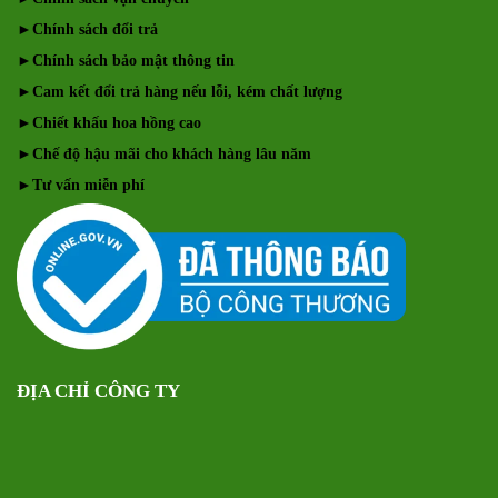
►
Chính sách đổi trả
►
Chính sách bảo mật thông tin
►
Cam kết đổi trả hàng nếu lỗi, kém chất lượng
►
Chiết khấu hoa hồng cao
►
Chế độ hậu mãi cho khách hàng lâu năm
►
Tư vấn miễn phí
ĐỊA CHỈ CÔNG TY