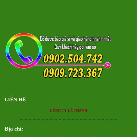
LIÊN HỆ
CÔNG TY LÊ THANH
⇔⇔⇔⇔⇔⇔⇔⇔⇔⇔⇔⇔⇔⇔⇔⇔⇔⇔⇔⇔⇔⇔⇔
Địa chỉ: