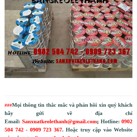
Mọi thông tin thắc mắc và phản hồi xin quý khách
#
#
#
hãy gửi về địa chỉ
Email:
Sanxuatkeolethanh@gmail.com
;
Hotline:
0902
504 742 - 0909 723 367
. Hoặc truy cập vào Website