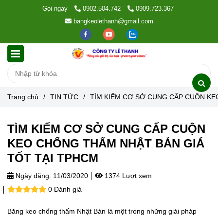
Gọi ngay
0902.504.742
0909.723.367
bangkeolethanh@gmail.com
Trang chủ
/
TIN TỨC
/
TÌM KIẾM CƠ SỞ CUNG CẤP CUỘN KE
TÌM KIẾM CƠ SỞ CUNG CẤP CUỘN
KEO CHỐNG THẤM NHẬT BẢN GIÁ
TỐT TẠI TPHCM
Ngày đăng:
11/03/2020
1374 Lượt xem
0 Đánh giá
Băng keo chống thấm Nhật Bản là một trong những giải pháp